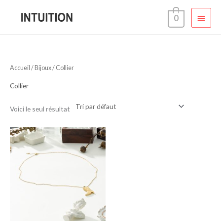
Aller
Menu
0
au
contenu
princi
Accueil
/
Bijoux
/ Collier
Collier
Voici le seul résultat