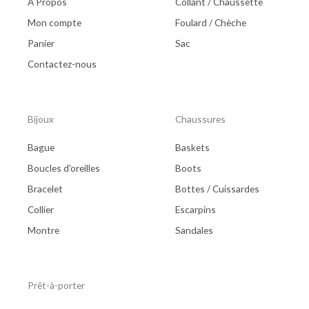
A Propos
Collant / Chaussette
Mon compte
Foulard / Chèche
Panier
Sac
Contactez-nous
Bijoux
Chaussures
Bague
Baskets
Boucles d'oreilles
Boots
Bracelet
Bottes / Cuissardes
Collier
Escarpins
Montre
Sandales
Prêt-à-porter