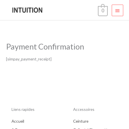
Aller
Menu
0
au
contenu
princi
Payment Confirmation
[simpay_payment_receipt]
Liens rapides
Accessoires
Accueil
Ceinture