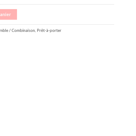
panier
mble / Combinaison
,
Prêt-à-porter