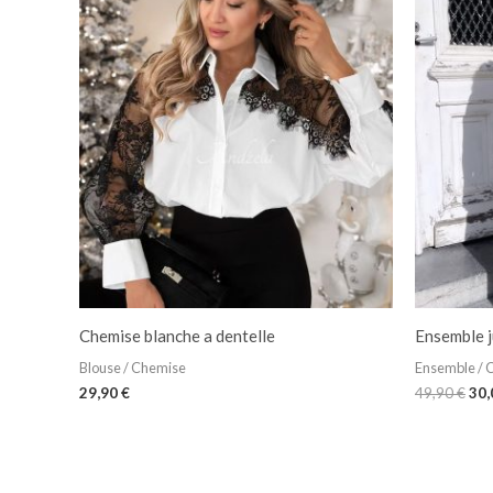
Le
pri
init
étai
49,
Chemise blanche a dentelle
Ensemble j
Blouse / Chemise
Ensemble / 
29,90
€
49,90
€
30