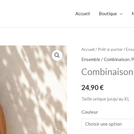
Accueil
Boutique
quantité
Accueil
/
Prêt-à-porter
/
Ens
de
Ensemble / Combinaison
,
P
Combinaison
Combinaison 
bijoux
24,90
€
Taille unique jusqu’au XL
Couleur