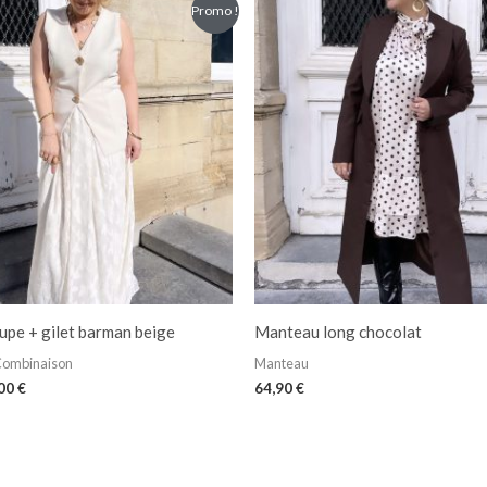
Le
Promo !
x
prix
ial
actuel
t :
est :
90 €.
30,00 €.
upe + gilet barman beige
Manteau long chocolat
Combinaison
Manteau
,00
€
64,90
€