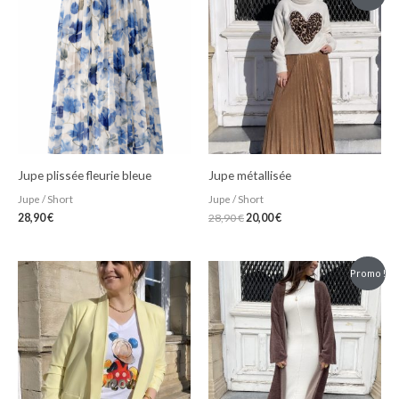
prix
prix
initial
actuel
était :
est :
28,90 €.
20,00 €.
Jupe plissée fleurie bleue
Jupe métallisée
Jupe / Short
Jupe / Short
28,90
€
28,90
€
20,00
€
Le
Le
Promo !
prix
prix
initial
actuel
était :
est :
29,90 €.
20,00 €.